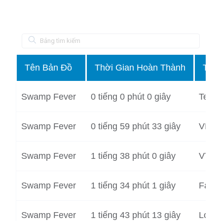
Tên Bản Đồ
Thời Gian Hoàn Thành
Tên 
Swamp Fever
0 tiếng 0 phút 0 giây
Team
Swamp Fever
0 tiếng 59 phút 33 giây
VN_
Swamp Fever
1 tiếng 38 phút 0 giây
VTK
Swamp Fever
1 tiếng 34 phút 1 giây
Fan
Swamp Fever
1 tiếng 43 phút 13 giây
Lord